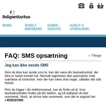
0
MOBIL
MOBILT
KUNDE-
HJÆLP &
BREDBÅND
SERVICE
SPØRGSMÅL
FAQ: SMS opsætning
« Tilbage
Jeg kan ikke sende SMS
Hvis du ikke kan sende sms’er, kan det være din beskedcentral, der
ikke er tastet korrekt ind. Normalt registreres den automatisk med
isættelse af simkortet, men der kan være sket noget, således det står
forkert.
Hvis du kigger i din telefonmanual, kan du finde ud af, hvor
beskedcentralen findes på din telefon, og så indtaster du blot
nummeret. Husk, at skrive hele nummeret, som det er angivet her:
+4528187000