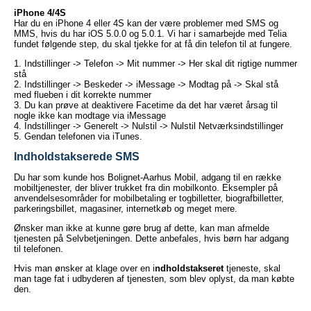
iPhone 4/4S
Har du en iPhone 4 eller 4S kan der være problemer med SMS og
MMS, hvis du har iOS 5.0.0 og 5.0.1. Vi har i samarbejde med Telia
fundet følgende step, du skal tjekke for at få din telefon til at fungere.
1. Indstillinger -> Telefon -> Mit nummer -> Her skal dit rigtige nummer
stå
2. Indstillinger -> Beskeder -> iMessage -> Modtag på -> Skal stå
med flueben i dit korrekte nummer
3. Du kan prøve at deaktivere Facetime da det har været årsag til
nogle ikke kan modtage via iMessage
4. Indstillinger -> Generelt -> Nulstil -> Nulstil Netværksindstillinger
5. Gendan telefonen via iTunes.
Indholdstakserede SMS
Du har som kunde hos Bolignet-Aarhus Mobil, adgang til en række
mobiltjenester, der bliver trukket fra din mobilkonto. Eksempler på
anvendelsesområder for mobilbetaling er togbilletter, biografbilletter,
parkeringsbillet, magasiner, internetkøb og meget mere.
Ønsker man ikke at kunne gøre brug af dette, kan man afmelde
tjenesten på Selvbetjeningen. Dette anbefales, hvis børn har adgang
til telefonen.
Hvis man ønsker at klage over en i
ndholdstakseret
tjeneste, skal
man tage fat i udbyderen af tjenesten, som blev oplyst, da man købte
den.