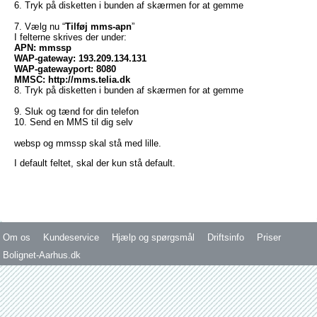
6. Tryk på disketten i bunden af skærmen for at gemme
7. Vælg nu “
Tilføj mms-apn
”
I felterne skrives der under:
APN: mmssp
WAP-gateway:
193.209.134.131
WAP-gatewayport: 8080
MMSC:
http://mms.telia.dk
8. Tryk på disketten i bunden af skærmen for at gemme
9. Sluk og tænd for din telefon
10. Send en MMS til dig selv
websp og mmssp skal stå med lille.
I default feltet, skal der kun stå default.
Om os
Kundeservice
Hjælp og spørgsmål
Driftsinfo
Priser
Bolignet-Aarhus.dk