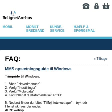
0
MOBIL
MOBILT
KUNDE-
HJÆLP &
BREDBÅND
SERVICE
SPØRGSMÅL
FAQ:
« Tilbage
MMS opsætningsguide til Windows
Tringuide til Windows:
1. Åben "Hovedmenuen"
2. Vælg "Indstillinger"
3. Vælg "Mobildata"
4. Kontroller at “Dataforbindelse” er “Til”
5. Nederst finder du feltet “
Tilføj internet-apn
” – tryk dér
I feltet skrives der under:
APN: websp