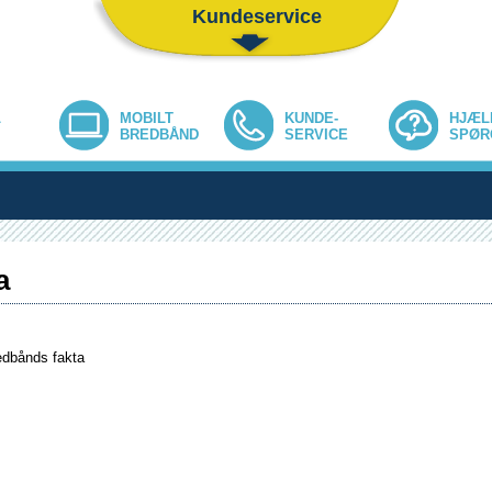
Kundeservice
L
MOBILT
KUNDE-
HJÆL
BREDBÅND
SERVICE
SPØR
a
edbånds fakta