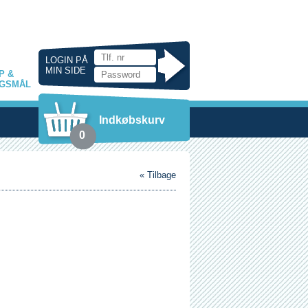
LOGIN PÅ
MIN SIDE
P &
GSMÅL
Indkøbskurv
0
« Tilbage