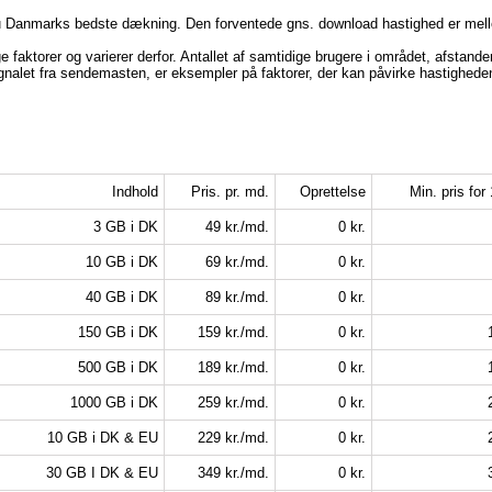
du Danmarks bedste dækning. Den forventede gns. download hastighed er mell
faktorer og varierer derfor. Antallet af samtidige brugere i området, afstan
ignalet fra sendemasten, er eksempler på faktorer, der kan påvirke hastighe
Indhold
Pris. pr. md.
Oprettelse
Min. pris for
3 GB i DK
49 kr./md.
0 kr.
10 GB i DK
69 kr./md.
0 kr.
40 GB i DK
89 kr./md.
0 kr.
150 GB i DK
159 kr./md.
0 kr.
500 GB i DK
189 kr./md.
0 kr.
1000 GB i DK
259 kr./md.
0 kr.
10 GB i DK & EU
229 kr./md.
0 kr.
30 GB I DK & EU
349 kr./md.
0 kr.