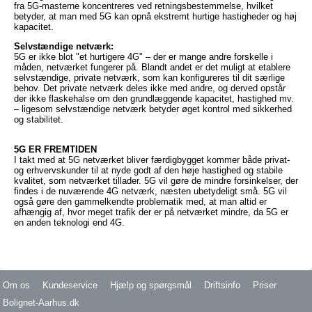
fra 5G-masterne koncentreres ved retningsbestemmelse, hvilket
betyder, at man med 5G kan opnå ekstremt hurtige hastigheder og høj
kapacitet.
Selvstændige netværk:
5G er ikke blot "et hurtigere 4G" – der er mange andre forskelle i
måden, netværket fungerer på. Blandt andet er det muligt at etablere
selvstændige, private netværk, som kan konfigureres til dit særlige
behov. Det private netværk deles ikke med andre, og derved opstår
der ikke flaskehalse om den grundlæggende kapacitet, hastighed mv.
– ligesom selvstændige netværk betyder øget kontrol med sikkerhed
og stabilitet.
5G ER FREMTIDEN
I takt med at 5G netværket bliver færdigbygget kommer både privat-
og erhvervskunder til at nyde godt af den høje hastighed og stabile
kvalitet, som netværket tillader. 5G vil gøre de mindre forsinkelser, der
findes i de nuværende 4G netværk, næsten ubetydeligt små. 5G vil
også gøre den gammelkendte problematik med, at man altid er
afhængig af, hvor meget trafik der er på netværket mindre, da 5G er
en anden teknologi end 4G.
Om os
Kundeservice
Hjælp og spørgsmål
Driftsinfo
Priser
Bolignet-Aarhus.dk