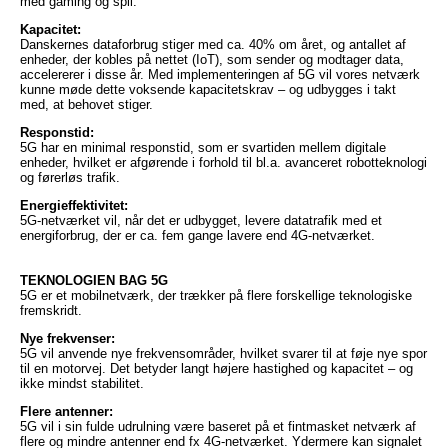
med gaming og spil.
Kapacitet:
Danskernes dataforbrug stiger med ca. 40% om året, og antallet af
enheder, der kobles på nettet (IoT), som sender og modtager data,
accelererer i disse år. Med implementeringen af 5G vil vores netværk
kunne møde dette voksende kapacitetskrav – og udbygges i takt
med, at behovet stiger.
Responstid:
5G har en minimal responstid, som er svartiden mellem digitale
enheder, hvilket er afgørende i forhold til bl.a. avanceret robotteknologi
og førerløs trafik.
Energieffektivitet:
5G-netværket vil, når det er udbygget, levere datatrafik med et
energiforbrug, der er ca. fem gange lavere end 4G-netværket.
TEKNOLOGIEN BAG 5G
5G er et mobilnetværk, der trækker på flere forskellige teknologiske
fremskridt.
Nye frekvenser:
5G vil anvende nye frekvensområder, hvilket svarer til at føje nye spor
til en motorvej. Det betyder langt højere hastighed og kapacitet – og
ikke mindst stabilitet.
Flere antenner:
5G vil i sin fulde udrulning være baseret på et fintmasket netværk af
flere og mindre antenner end fx 4G-netværket. Ydermere kan signalet