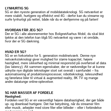
LYNHURTIG 5G
5G er den nyeste generation af mobildatateknologi. 5G netværket er
mere stabilt, hurtigere og effektivt end 4G - derfor kan du streame og
surfe lynhurtigt på nettet, både når du er derhjemme og på farten!
HVORDAN FÅR JEG 5G?
Der er 5G i alle abonnementer hos BolignetAarhus Mobil, du skal blot
tjekke at den telefon kan tilgå 5G netværket og være i et område,
hvor der er 5G dækning.
HVAD ER 5G?
5G er en forkortelse for 5. generation mobilnetværk. Denne nye
netværksteknologi giver mulighed for større kapacitet, højere
hastighed, mere sikkerhed og minimal responstid på overførsel af data
(lav latency). Alt sammen egenskaber, der er nødvendige for at kunne
udnytte nye digitale teknologier stort set overalt i samfundet – fra
automatisering af produktionsprocesser, robotteknologi, telesundhed
og førerløse biler til virtual & augmented reality, 8K TV og mange
andre datatunge online-oplevelser.
5G HAR MASSER AF FORDELE
Hastighed:
Fordelen ved 5G er en væsentligt højere datahastighed, der gør både
up- og download hurtigere. Det har betydning, når du streamer film
eller musik, arbejder med store filer eller billeder – eller i forbindelse