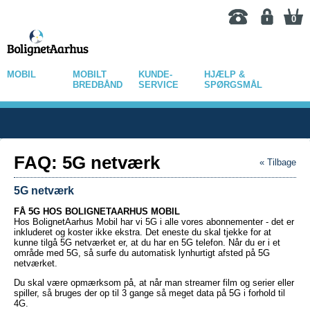
0
MOBIL
MOBILT
KUNDE-
HJÆLP &
BREDBÅND
SERVICE
SPØRGSMÅL
FAQ: 5G netværk
« Tilbage
5G netværk
FÅ 5G HOS BOLIGNETAARHUS MOBIL
Hos BolignetAarhus Mobil har vi 5G i alle vores abonnementer - det er
inkluderet og koster ikke ekstra. Det eneste du skal tjekke for at
kunne tilgå 5G netværket er, at du har en 5G telefon. Når du er i et
område med 5G, så surfe du automatisk lynhurtigt afsted på 5G
netværket.
Du skal være opmærksom på, at når man streamer film og serier eller
spiller, så bruges der op til 3 gange så meget data på 5G i forhold til
4G.